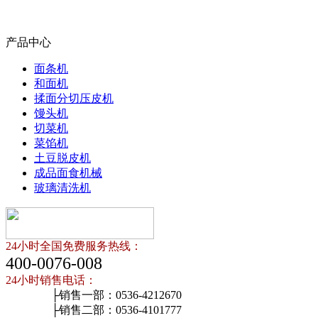
产品中心
面条机
和面机
揉面分切压皮机
馒头机
切菜机
菜馅机
土豆脱皮机
成品面食机械
玻璃清洗机
24小时全国免费服务热线：
400-0076-008
24小时销售电话：
├销售一部：0536-4212670
├销售二部：0536-4101777