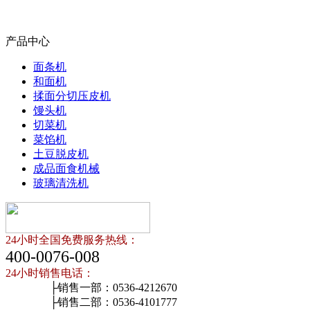
产品中心
面条机
和面机
揉面分切压皮机
馒头机
切菜机
菜馅机
土豆脱皮机
成品面食机械
玻璃清洗机
24小时全国免费服务热线：
400-0076-008
24小时销售电话：
├销售一部：0536-4212670
├销售二部：0536-4101777