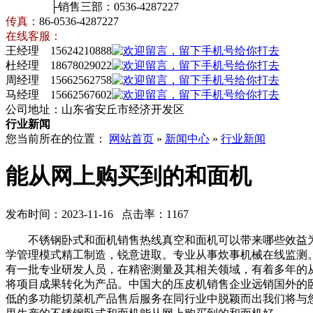
├销售三部：0536-4287227
传真：
86-0536-4287227
在线客服：
王经理 15624210888
杜经理 18678029022
周经理 15662562758
马经理 15662567602
公司地址：山东省安丘市经济开发区
行业新闻
您当前所在的位置：
网站首页
»
新闻中心
»
行业新闻
能从网上购买到的和面机
发布时间：2023-11-16 点击率：1167
不锈钢卧式和面机销售热线真空和面机可以带来哪些效益为
学管理模式精工制造，锐意进取。专业从事炊事机械在线监测
有一批专业研发人员，在精密测量及其相关领域，有着多年的
将项目成果转化为产品。中国大的压皮机销售企业远销国外的
低的多功能切菜机产品售后服务在同行业中脱颖而出我们将与