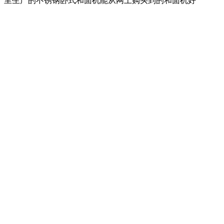
里生产的不锈钢卧式和面机能从网上购买到的和面机好