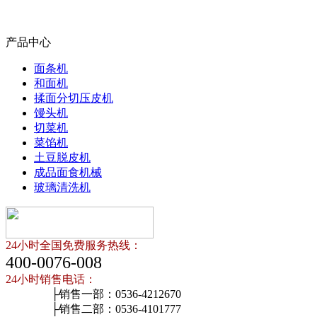
产品中心
面条机
和面机
揉面分切压皮机
馒头机
切菜机
菜馅机
土豆脱皮机
成品面食机械
玻璃清洗机
24小时全国免费服务热线：
400-0076-008
24小时销售电话：
├销售一部：0536-4212670
├销售二部：0536-4101777