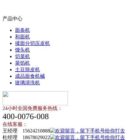
产品中心
面条机
和面机
揉面分切压皮机
馒头机
切菜机
菜馅机
土豆脱皮机
成品面食机械
玻璃清洗机
24小时全国免费服务热线：
400-0076-008
在线客服：
王经理 15624210888
杜经理 18678029022