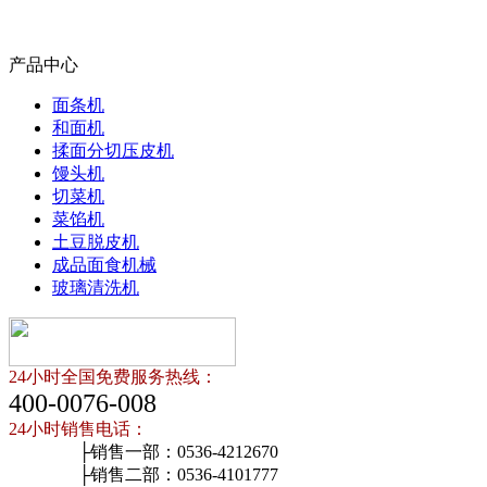
产品中心
面条机
和面机
揉面分切压皮机
馒头机
切菜机
菜馅机
土豆脱皮机
成品面食机械
玻璃清洗机
24小时全国免费服务热线：
400-0076-008
24小时销售电话：
├销售一部：0536-4212670
├销售二部：0536-4101777