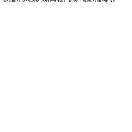
做揉面压皮机对身体有害吗菜馅机关于故障方面的问题